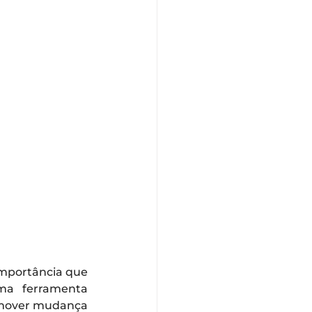
mportância que 
ma ferramenta 
omover mudança 