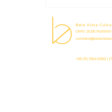
Lançamento do livro
‘Gerenciamento de
Áreas Contaminadas no
Brasil’
Bela Vista Cultu
CNPJ: 25.331.742/0001
contato@belavistacu
+55 (11) 3164-6352 | (
RELATÓRIO DE IMPACTO SOCIAL