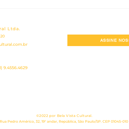
Segundo ciclo de ações
Açã
do projeto Cerrado
na W
Imaterial - 2ª Edição em
par
Goiás
Sust
ral Ltda.
-20
ASSINE NO
ltural.com.br
11) 9.4556.4629
 2024
|
CÓDIGO DE ÉTICA, CONDUTA E POLÍTICAS DE COMPLIANCE
|
©2022 por Bela Vista Cultural.
Rua Pedro Américo, 32, 19° andar, República, São Paulo/SP. CEP 01045-010