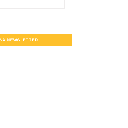
o de Endomarketing
ilson Sons - Ideias
a um Futuro
entável – 2ª edição
SSA NEWSLETTER
TERMOS E CONDIÇÕES DA LOJA