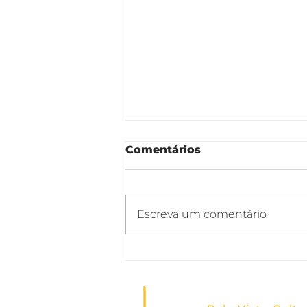
Comentários
Escreva um comentário
Lançamento do livro
‘Gerenciamento de
Áreas Contaminadas no
Brasil’