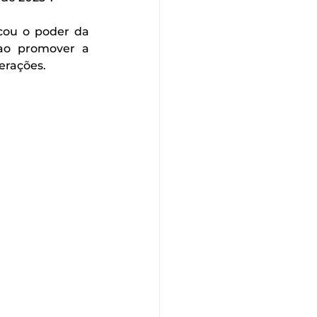
cou o poder da 
ao promover a 
erações.