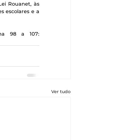
i Rouanet, às 
 escolares e a 
Confira a matéria completa na Revista Brasil Mineral, da página 98 a 107: 
Ver tudo