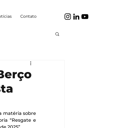
tícias
Contato
 Berço
sta
a matéria sobre 
ria “Resgate e 
de 2025”.