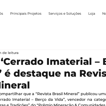
ós
Principais Projetos
Serviços e Soluções
Loja
No
n de leitura
 ‘Cerrado Imaterial –
’ é destaque na Revi
Mineral
ompartilhar que a “Revista Brasil Mineral” publicou um
rrado Imaterial – Berço da Vida”, vencedor na catego
uras e Tradições” do “Prêmio Mineração & Comunidades 