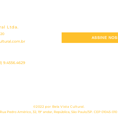
as reser
Além de
curioso
a fauna
ral Ltda.
reserva
-20
context
ASSINE NO
ltural.com.br
caracte
cultura
regiões
11) 9.4556.4629
Caracter
Formato
cm (abe
Páginas
 2024
|
CÓDIGO DE ÉTICA, CONDUTA E POLÍTICAS DE COMPLIANCE
|
Capa: d
Miolo: 
impress
Acabame
©2022 por Bela Vista Cultural.
e lomb
Rua Pedro Américo, 32, 19° andar, República, São Paulo/SP. CEP 01045-010