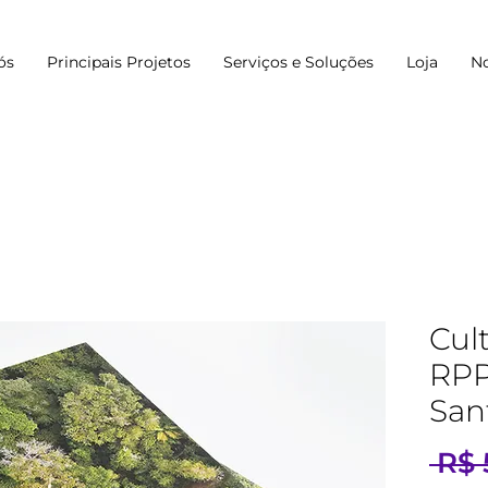
ós
Principais Projetos
Serviços e Soluções
Loja
No
Cul
RPP
San
 R$ 