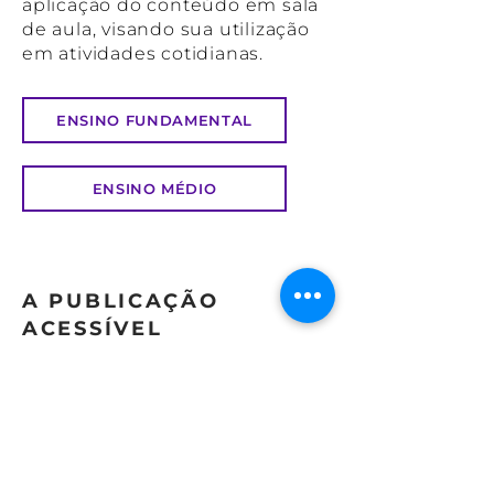
aplicação do conteúdo em sala
de aula, visando sua utilização
em atividades cotidianas.
ENSINO FUNDAMENTAL
ENSINO MÉDIO
A PUBLICAÇÃO
ACESSÍVEL
(FORMATO DAISY)
O livro possui uma versão digital
que pode ser processada por
sistemas de leitura e ampliação
de tela (formato Daisy), visando a
acessibilidade de pessoas